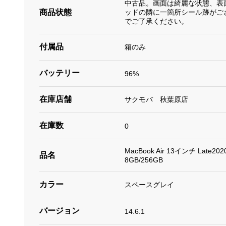
中古品。画面は綺麗な状態、表
商品状態
ッドの隣に一箇所シール跡がご
でご了承ください。
付属品
箱のみ
バッテリー
96%
在庫店舗
サクモバ 秋葉原店
在庫数
0
MacBook Air 13インチ Late2
品名
8GB/256GB
カラー
スペースグレイ
バージョン
14.6.1