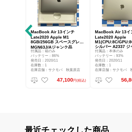
MacBook Air 13インチ
MacBook Air 13
Late2020 Apple M1
Late2020 Apple
8GB/256GB スペースグレイ
M1(CPU:8C/GPU:8
シルバー A2337 
MGN63J/Aジャンク品
付属品：箱のみ
付属品：本体のみ
バッテリー：86%
バッテリー：93%
発売日：2020/11
発売日：2020/11
在庫数：1
在庫数：1
在庫店舗：サクモバ 秋葉原店
在庫店舗：サクモバ 
47,100
56,
円(税込)
最近チェックした商品