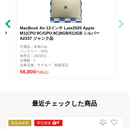
te2020 Apple M1
MacBook Air 13インチ Late2020 Apple
イ MGN63J/Aジャンク
M1(CPU:8C/GPU:8C)8GB/512GB シル
A2337 ジャンク品
付属品：本体のみ
バッテリー：93%
発売日：2020/11
在庫数：1
店
在庫店舗：サクモバ 秋葉原店
56,800
円(税込)
最近チェックした商品
新品未使用
即日発送