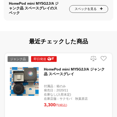
HomePod mini MY5G2J/A ジ
ャンク品 スペースグレイのス
スペックを見る
ペック
最近チェックした商品
ジャンク品
即日発送
HomePod mini MY5G2J/A ジャンク
品 スペースグレイ
付属品：箱のみ
発売日：2020/11
在庫なし(入荷未定)
在庫店舗：サクモバ 秋葉原店
3,300
円(税込)