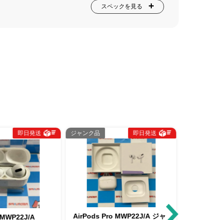
スペックを見る
送
ジャンク品
即日発送
即
中古Cランク
AirPods Pro MWP22J/A ジャ
AirPods Pro 第1世代 