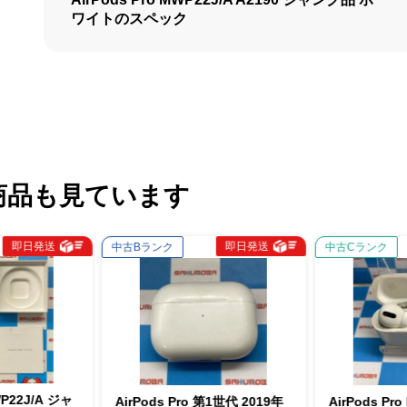
ワイトのスペック
商品も見ています
即日発送
即日発
中古Bランク
中古Cランク
AirPods Pro 第1世代 2019年
AirPods Pro MWP22J/A