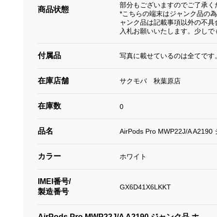
部分もございますのでご了承く
商品状態
*こちらの端末はジャンク品の
ャンク品は記載事項以外の不具
入札お願いいたします。少しで
付属品
写真に載せているのは全てです
在庫店舗
サクモバ 秋葉原店
在庫数
0
品名
AirPods Pro MWP22J/A A
カラー
ホワイト
IMEI番号/
GX6D41X6LKKT
製造番号
AirPods Pro MWP22J/A A2190 ジャンク品 ホ