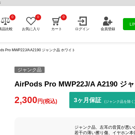
バ
0
0
0
L
商品比較
お気に入り
カート
ログイン
会員登録
Pods Pro MWP22J/A A2190 ジャンク品 ホワイト
ジャンク品
AirPods Pro MWP22J/A A219
2,300
3ヶ月保証
円(税込)
(ジャンク品を除く
ジャンク品、左耳の音質が悪い
若干の薄い擦り傷、イヤホン本