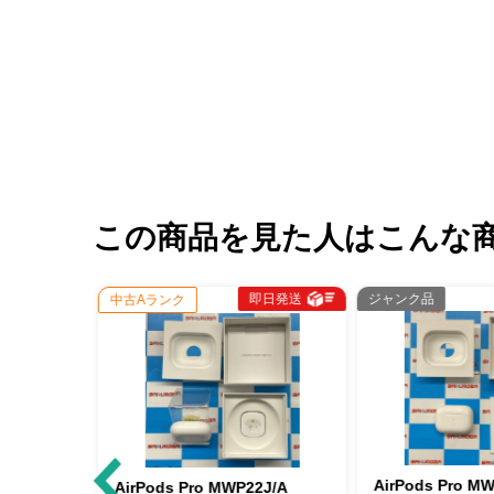
この商品を見た人はこんな
即日発送
ジャンク品
即日発送
中古Aランク
AirPods Pro MWP22J/A ジャ
AirPods Pro MWP22J/A