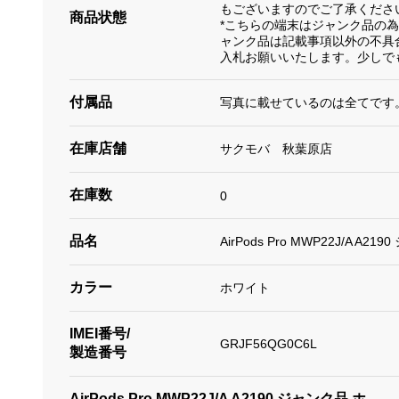
もございますのでご了承くださ
商品状態
*こちらの端末はジャンク品の
ャンク品は記載事項以外の不具
入札お願いいたします。少しで
付属品
写真に載せているのは全てです
在庫店舗
サクモバ 秋葉原店
在庫数
0
品名
AirPods Pro MWP22J/A A
カラー
ホワイト
IMEI番号/
GRJF56QG0C6L
製造番号
AirPods Pro MWP22J/A A2190 ジャンク品 ホ