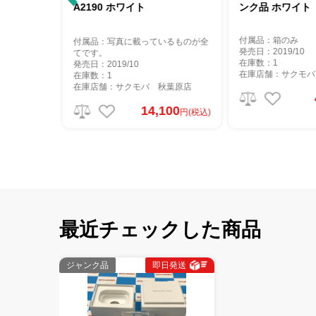
A2190 ホワイト
ンク品 ホワイト
付属品：箱のみ
付属品：写真に載っているものが全
発売日：2019/10
てです。
在庫数：1
発売日：2019/10
秋葉原店
在庫店舗：サクモバ
在庫数：1
在庫店舗：サクモバ 秋葉原店
000
円(税込)
14,100
円(税込)
最近チェックした商品
ジャンク品
即日発送