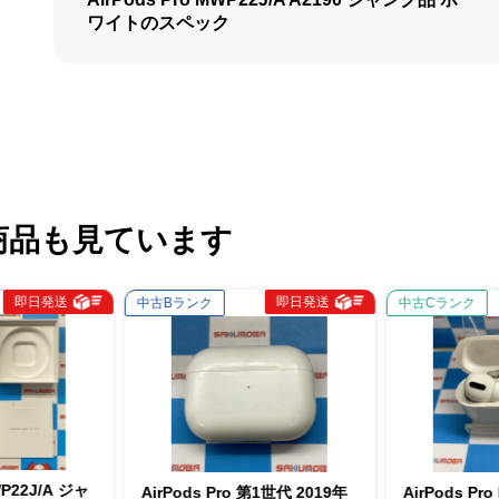
ワイトのスペック
商品も見ています
即日発送
即日発送
中古Bランク
中古Cランク
AirPods Pro 第1世代 2019年
AirPods Pro MWP22J/A