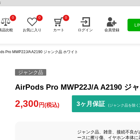
バ
0
0
0
L
商品比較
お気に入り
カート
ログイン
会員登録
Pods Pro MWP22J/A A2190 ジャンク品 ホワイト
ジャンク品
AirPods Pro MWP22J/A A219
2,300
3ヶ月保証
円(税込)
(ジャンク品を除く
ジャンク品、雑音、接続不良が
ースに擦り傷、イヤホン本体に