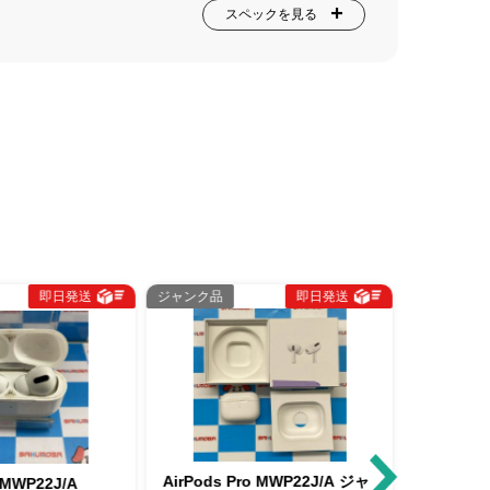
スペックを見る
即日発送
ジャンク品
即日発送
中古Cラン
AirPods Pro MWP22J/A ジャ
AirPods