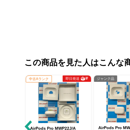
この商品を見た人はこんな
即日発送
即日発送
ジャンク品
中古Aランク
AirPods Pro MWP22J/A ジャ
AirPods Pro MWP22J/A