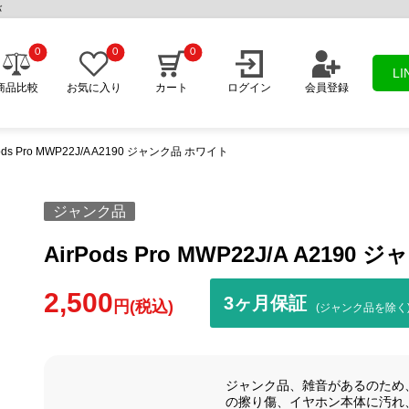
バ
0
0
0
L
商品比較
お気に入り
カート
ログイン
会員登録
Pods Pro MWP22J/A A2190 ジャンク品 ホワイト
ジャンク品
AirPods Pro MWP22J/A A219
2,500
3ヶ月保証
円(税込)
(ジャンク品を除く
ジャンク品、雑音があるのため
の擦り傷、イヤホン本体に汚れ