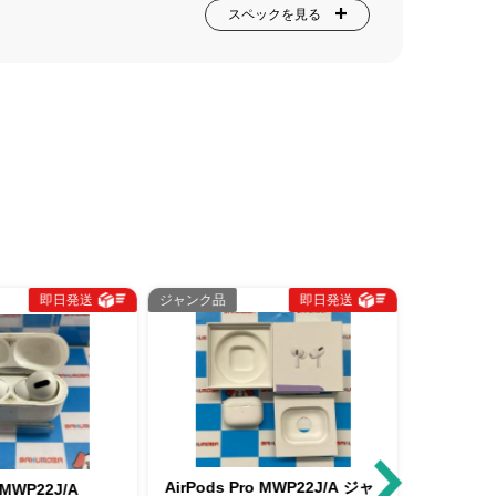
スペックを見る
即日発送
ジャンク品
即日発送
中古Cラン
AirPods Pro MWP22J/A ジャ
AirPods