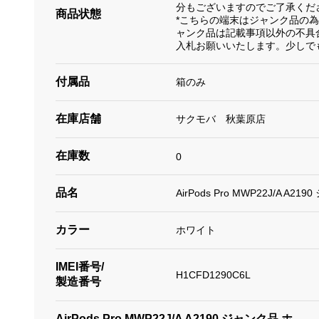
分もございますのでご了承くだ
商品状態
*こちらの端末はジャンク品の
ャンク品は記載事項以外の不具
入札お願いいたします。少しで
付属品
箱のみ
在庫店舗
サクモバ 秋葉原店
在庫数
0
品名
AirPods Pro MWP22J/A A
カラー
ホワイト
IMEI番号/
H1CFD1290C6L
製造番号
AirPods Pro MWP22J/A A2190 ジャンク品 ホ