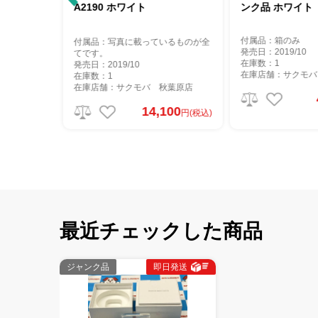
A2190 ホワイト
ンク品 ホワイト
付属品：箱のみ
付属品：写真に載っているものが全
発売日：2019/10
てです。
在庫数：1
発売日：2019/10
秋葉原店
在庫店舗：サクモバ
在庫数：1
在庫店舗：サクモバ 秋葉原店
000
円(税込)
14,100
円(税込)
最近チェックした商品
ジャンク品
即日発送