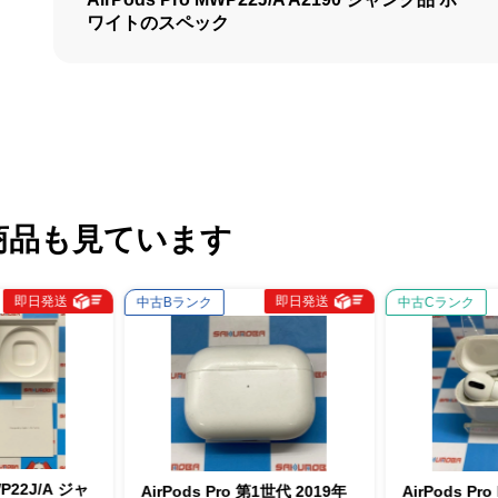
ワイトのスペック
商品も見ています
即日発送
即日発送
中古Bランク
中古Cランク
AirPods Pro 第1世代 2019年
AirPods Pro MWP22J/A