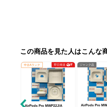
この商品を見た人はこんな
即日発送
即日発送
ジャンク品
中古Aランク
AirPods Pro MWP22J/A ジャ
AirPods Pro MWP22J/A