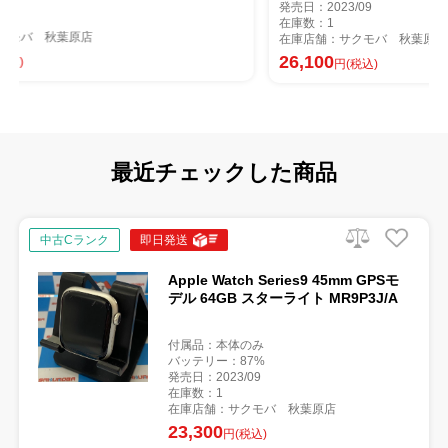
発売日：2023/09
在庫数：1
在庫店舗：サクモバ 秋葉原店
26,100
円(税込)
最近チェックした商品
中古Cランク
即日発送
Apple Watch Series9 45mm GPSモ
デル 64GB スターライト MR9P3J/A
付属品：本体のみ
バッテリー：87%
発売日：2023/09
在庫数：1
在庫店舗：サクモバ 秋葉原店
23,300
円(税込)