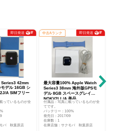
即日発送
即日発送
古Aランク
中古Bランク
大容量100% Apple Watch
Apple Watch Series3 38mm
GPSモデル 8GB スペースグレ
eries3 38mm 海外版GPSモ
イ MR352J/A
ル 8GB スペースグレイ
QKV2LL/A 美品
属品：写真に載っているものが全
付属品：本体のみ
です。
バッテリー：94%
ッテリー：100%
発売日：2017/09
売日：2017/09
在庫数：1
庫数：1
在庫店舗：サクモバ 秋葉原店
庫店舗：サクモバ 秋葉原店
5,600