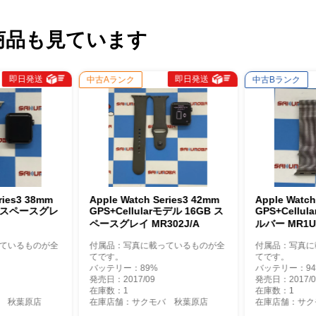
商品も見ています
即日発送
即日発送
ランク
中古Bランク
中
e Watch Series3 42mm
Apple Watch Series3 42mm
最
Cellularモデル 16GB ス
GPS+Cellularモデル 16GB シ
S
グレイ MR302J/A
ルバー MR1U2J/A SIMフリー
デ
N
品：写真に載っているものが全
付属品：写真に載っているものが全
付
す。
てです。
て
リー：89%
バッテリー：94%
バ
2017/09
発売日：2017/09
発
：1
在庫数：1
在
店舗：サクモバ 秋葉原店
在庫店舗：サクモバ 秋葉原店
在