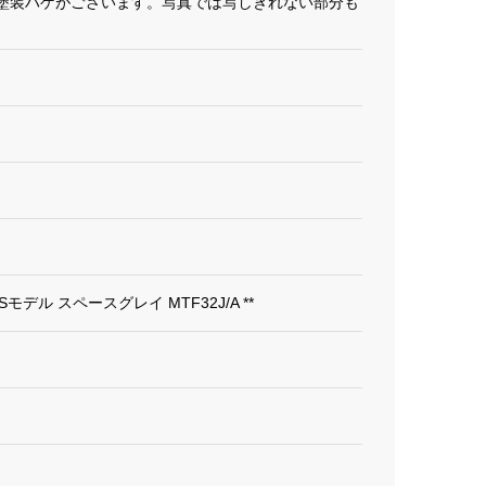
塗装ハゲがございます。写真では写しきれない部分も
。
m GPSモデル スペースグレイ MTF32J/A **