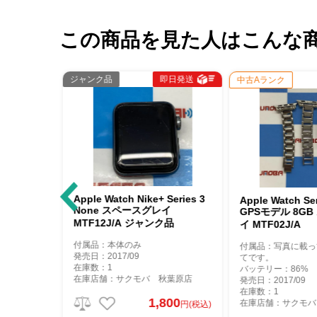
この商品を見た人はこんな
即日発送
即日発送
中古Aランク
中古A
tch Nike+ Series 3
Apple Watch Series3 38mm
Appl
 スペースグレイ
GPSモデル 8GB スペースグレ
GPS+
J/A ジャンク品
イ MTF02J/A
ペース
本体のみ
付属品：写真に載っているものが全
付属
17/09
てです。
てで
バッテリー：86%
バッテ
：サクモバ 秋葉原店
発売日：2017/09
発売日：
在庫数：1
在庫数
1,800
在庫店舗：サクモバ 秋葉原店
在庫
円(税込)