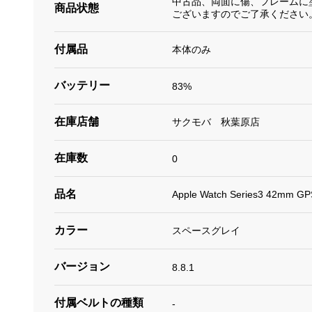
中古品、両面に傷、フレームに
商品状態
ございますのでご了承ください
付属品
本体のみ
バッテリー
83%
在庫店舗
サクモバ 秋葉原店
在庫数
0
品名
Apple Watch Series3 42m
カラー
スペースグレイ
バージョン
8.8.1
付属ベルトの種類
-