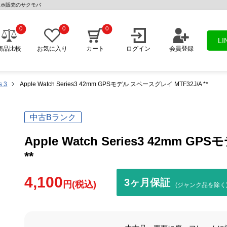
 中古スマホ販売のサクモバ
0
0
0
L
商品比較
お気に入り
カート
ログイン
会員登録
s 3
Apple Watch Series3 42mm GPSモデル スペースグレイ MTF32J/A **
中古Bランク
Apple Watch Series3 42mm 
**
4,100
3ヶ月保証
円(税込)
(ジャンク品を除く