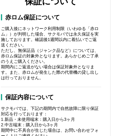
保証について
赤ロム保証について
ご購入後にネットワーク利用制限（いわゆる「赤ロ
ム」）が判明した場合、サクモバでは永久保証を実
施しております。確認後1週間以内に着払いでご返
送ください。
ただし、無保証品（ジャンク品など）については、
赤ロム保証の対象外となります。あらかじめご了承
のうえご購入ください。
期間内にご返送がない場合は保証対象外となりま
す。また、赤ロムが発生した際の代替機の貸し出し
は行っておりません。
保証内容について
サクモバでは、下記の期間内で自然故障に限り保証
対応を行っております：
1.新品・未使用端末：購入日から3ヶ月
2.中古端末：購入日から3ヶ月
期間中に不具合が生じた場合は、お問い合わせフォ
ームよりご連絡ください。