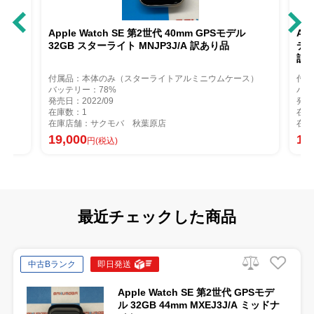
Apple Watch SE 第2世代 40mm GPSモデル
Apple Wat
32GB スターライト MNJP3J/A 訳あり品
デル 32GB
訳あり品
付属品：本体のみ（スターライトアルミニウムケース）
付属品：本体
バッテリー：78%
バッテリー：7
発売日：2022/09
発売日：2022/
在庫数：1
在庫数：1
在庫店舗：サクモバ 秋葉原店
在庫店舗：サ
19,000
13,000
円(税込)
円(
最近チェックした商品
中古Bランク
即日発送
Apple Watch SE 第2世代 GPSモデ
ル 32GB 44mm MXEJ3J/A ミッドナ